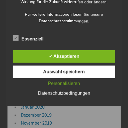
Wirkung für die Zukunft widerrufen oder ändern.
Mai 2023
März 2023
Für weitere Informationen lesen Sie unsere
September 2022
Datenschutzbestimmungen.
Mai 2022
März 2022
Essenziell
Februar 2022
Januar 2022
✓ Akzeptieren
Januar 2021
Oktober 2020
Auswahl speichern
September 2020
August 2020
Personalisieren
Mai 2020
Datenschutzbedingungen
April 2020
Januar 2020
Dezember 2019
November 2019