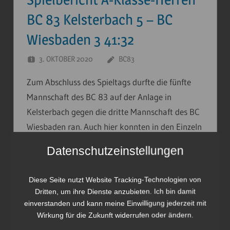
BC 83 Kelsterbach 5 – BC
Wiesbaden 3 41:32
3. OKTOBER 2020
BC83
Zum Abschluss des Spieltags durfte die fünfte
Mannschaft des BC 83 auf der Anlage in
Kelsterbach gegen die dritte Mannschaft des BC
Wiesbaden ran. Auch hier konnten in den Einzeln
32 Punkte, in Doppel 28 Punkte und im
Datenschutzeinstellungen
Teamspiel 13 …
Weiterlesen
Diese Seite nutzt Website Tracking-Technologien von
Dritten, um ihre Dienste anzubieten. Ich bin damit
einverstanden und kann meine Einwilligung jederzeit mit
Spielbericht Regionalliga 2 –
Wirkung für die Zukunft widerrufen oder ändern.