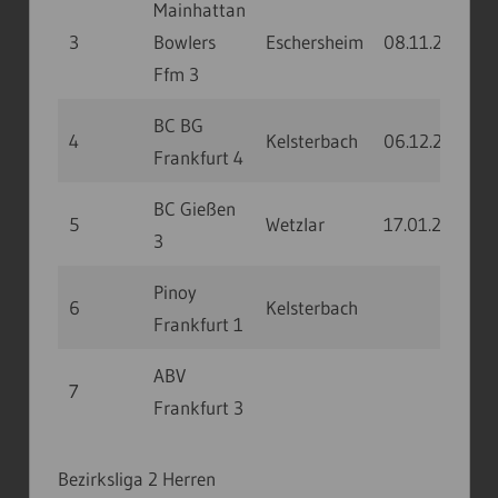
Mainhattan
3
Bowlers
Eschersheim
08.11.20
11
Ffm 3
BC BG
4
Kelsterbach
06.12.20
10
Frankfurt 4
BC Gießen
5
Wetzlar
17.01.21
11
3
Pinoy
6
Kelsterbach
Frankfurt 1
ABV
7
Frankfurt 3
Bezirksliga 2 Herren