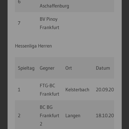
6
Aschaffenburg
BV Pinoy
7
Frankfurt
Hessenliga Herren
Spieltag
Gegner
Ort
Datum
Uhrz
FTG-BC
1
Kelsterbach
20.09.20
11:3
Frankfurt
BC BG
2
Frankfurt
Langen
18.10.20
11:0
2