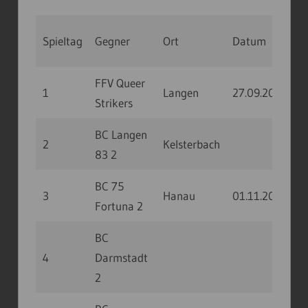
Spieltag
Gegner
Ort
Datum
Uhrz
FFV Queer
1
Langen
27.09.20
14:
Strikers
BC Langen
2
Kelsterbach
83 2
BC 75
3
Hanau
01.11.20
10:
Fortuna 2
BC
4
Darmstadt
2