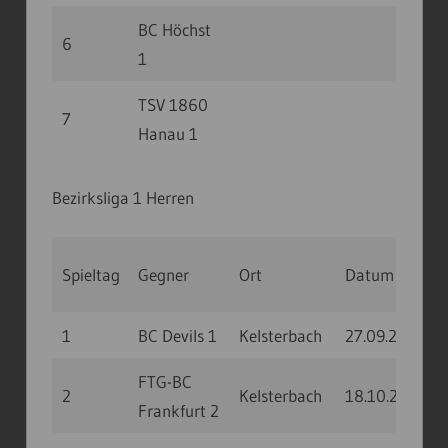
BC Höchst
6
1
TSV 1860
7
Hanau 1
Bezirksliga 1 Herren
Spieltag
Gegner
Ort
Datum
Uhr
1
BC Devils 1
Kelsterbach
27.09.20
10
FTG-BC
2
Kelsterbach
18.10.20
10
Frankfurt 2