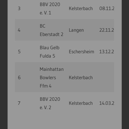
BBV 2020
3
Kelsterbach
08.11.20
14
e. V. 1
BC
4
Langen
22.11.20
13
Eberstadt 2
Blau Gelb
5
Eschersheim
13.12.20
11
Fulda 5
Mainhattan
6
Bowlers
Kelsterbach
Ffm 4
BBV 2020
7
Kelsterbach
14.03.21
10
e. V. 2