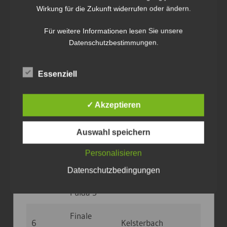
Wirkung für die Zukunft widerrufen oder ändern.
1
Wiesbaden
Kelsterbach
27.09.20
14
3
Für weitere Informationen lesen Sie unsere
Datenschutzbestimmungen.
SW
2
Friedberg
04.10.20
10
Friedberg 2
Essenziell
BV 77
3
Eschersheim
Frankfurt 2
✓ Akzeptieren
1. BV
kein
Auswahl speichern
4
Kelsterbach
Spieltag
Personalisieren
(GT)
Datenschutzbedingungen
Blau Gelb
5
Petersberg
23.01.21
10
Fulda 3
Finale
6
Kelsterbach