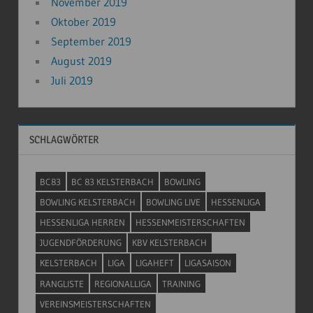
November 2019
Oktober 2019
September 2019
August 2019
Juli 2019
SCHLAGWÖRTER
BC83
BC 83 KELSTERBACH
BOWLING
BOWLING KELSTERBACH
BOWLING LIVE
HESSENLIGA
HESSENLIGA HERREN
HESSENMEISTERSCHAFTEN
JUGENDFÖRDERUNG
KBV KELSTERBACH
KELSTERBACH
LIGA
LIGAHEFT
LIGASAISON
RANGLISTE
REGIONALLIGA
TRAINING
VEREINSMEISTERSCHAFTEN