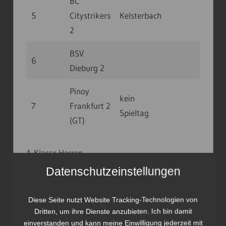
BC
5
Citystrikers
Kelsterbach
2
BSV
6
Dieburg 2
Pinoy
kein
7
Frankfurt 2
Spieltag
(GT)
A-Klasse Herren
Datenschutzeinstellungen
Spieltag
Gegner
Ort
Datum
Uhr
Diese Seite nutzt Website Tracking-Technologien von
Dritten, um ihre Dienste anzubieten. Ich bin damit
BC
einverstanden und kann meine Einwilligung jederzeit mit