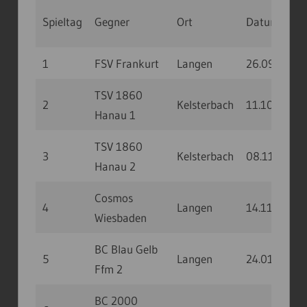
Spieltag
Gegner
Ort
Datum
U
1
FSV Frankurt
Langen
26.09.20
1
TSV 1860
2
Kelsterbach
11.10.20
1
Hanau 1
TSV 1860
3
Kelsterbach
08.11.20
Hanau 2
Cosmos
4
Langen
14.11.20
Wiesbaden
BC Blau Gelb
5
Langen
24.01.21
Ffm 2
BC 2000