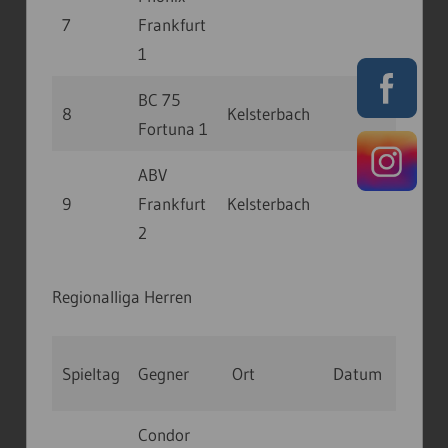
7
Frankfurt
1
BC 75
8
Kelsterbach
Fortuna 1
ABV
9
Frankfurt
Kelsterbach
2
Regionalliga Herren
Spieltag
Gegner
Ort
Datum
Uhrz
Condor