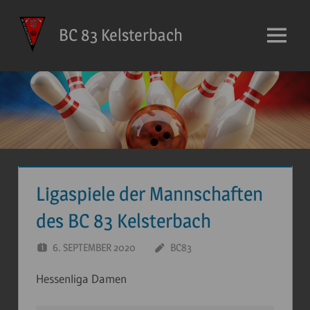
Zum
Inhalt
BC 83 Kelsterbach
Menü
springen
Ligaspiele der Mannschaften
des BC 83 Kelsterbach
6. SEPTEMBER 2020
BC83
Hessenliga Damen