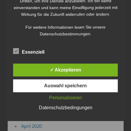
Dritten, um ihre Dienste anzubieten. Ich bin damit
Juni 2024
einverstanden und kann meine Einwilligung jederzeit mit
November 2023
Wirkung für die Zukunft widerrufen oder ändern.
August 2023
Für weitere Informationen lesen Sie unsere
Mai 2023
Datenschutzbestimmungen.
März 2023
September 2022
Mai 2022
Essenziell
März 2022
Februar 2022
✓ Akzeptieren
Januar 2022
Januar 2021
Auswahl speichern
Oktober 2020
Personalisieren
September 2020
Datenschutzbedingungen
August 2020
Mai 2020
April 2020