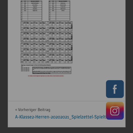
Beitragsnavigation
Vorheriger Beitrag
A-Klasse2-Herren-20202021_Spielzettel-Spieltag_4