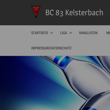
Zum
BC 83 Kelsterbach
Inhalt
springen
STARTSEITE
LIGA
RANGLISTEN
ME
IMPRESSUM/DATENSCHUTZ