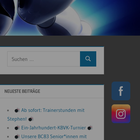
Suchen
Suchen
nach:
NEUESTE BEITRÄGE
Ab sofort: Trainerstunden mit
Stephen!
Ein-Jahrhundert-KBVK-Turnier
Unsere BC83 Senior*innen mit