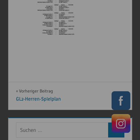
Beitragsnavigation
Vorheriger Beitrag
GL2-Herren-Spielplan
Suchen
Suchen
nach: