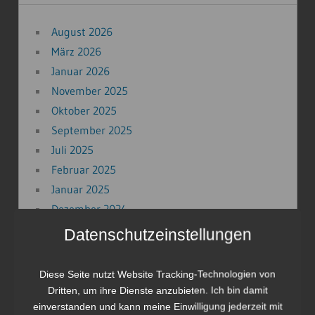
August 2026
März 2026
Januar 2026
November 2025
Oktober 2025
September 2025
Juli 2025
Februar 2025
Januar 2025
Dezember 2024
November 2024
Datenschutzeinstellungen
September 2024
Juni 2024
Diese Seite nutzt Website Tracking-Technologien von
November 2023
Dritten, um ihre Dienste anzubieten. Ich bin damit
einverstanden und kann meine Einwilligung jederzeit mit
August 2023