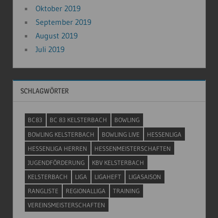
Oktober 2019
September 2019
August 2019
Juli 2019
SCHLAGWÖRTER
BC83
BC 83 KELSTERBACH
BOWLING
BOWLING KELSTERBACH
BOWLING LIVE
HESSENLIGA
HESSENLIGA HERREN
HESSENMEISTERSCHAFTEN
JUGENDFÖRDERUNG
KBV KELSTERBACH
KELSTERBACH
LIGA
LIGAHEFT
LIGASAISON
RANGLISTE
REGIONALLIGA
TRAINING
VEREINSMEISTERSCHAFTEN