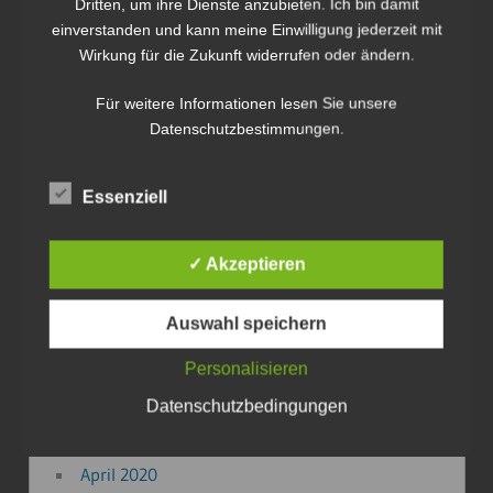
Dritten, um ihre Dienste anzubieten. Ich bin damit
Juni 2024
einverstanden und kann meine Einwilligung jederzeit mit
November 2023
Wirkung für die Zukunft widerrufen oder ändern.
August 2023
Für weitere Informationen lesen Sie unsere
Mai 2023
Datenschutzbestimmungen.
März 2023
September 2022
Mai 2022
Essenziell
März 2022
Februar 2022
✓ Akzeptieren
Januar 2022
Januar 2021
Auswahl speichern
Oktober 2020
Personalisieren
September 2020
Datenschutzbedingungen
August 2020
Mai 2020
April 2020