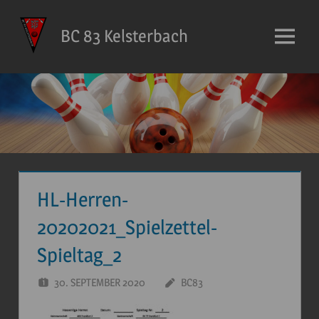
Zum
Inhalt
BC 83 Kelsterbach
Menü
springen
HL-Herren-
20202021_Spielzettel-
Spieltag_2
30. SEPTEMBER 2020
BC83