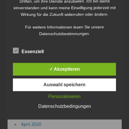
Dritten, um ihre Dienste anzubieten. Ich bin damit
Juni 2024
einverstanden und kann meine Einwilligung jederzeit mit
November 2023
Wirkung für die Zukunft widerrufen oder ändern.
August 2023
Für weitere Informationen lesen Sie unsere
Mai 2023
Datenschutzbestimmungen.
März 2023
September 2022
Mai 2022
Essenziell
März 2022
Februar 2022
✓ Akzeptieren
Januar 2022
Januar 2021
Auswahl speichern
Oktober 2020
Personalisieren
September 2020
Datenschutzbedingungen
August 2020
Mai 2020
April 2020