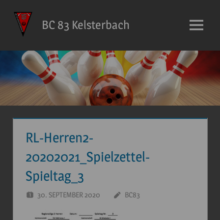
Zum
Inhalt
BC 83 Kelsterbach
Menü
springen
RL-Herren2-
20202021_Spielzettel-
Spieltag_3
30. SEPTEMBER 2020
BC83